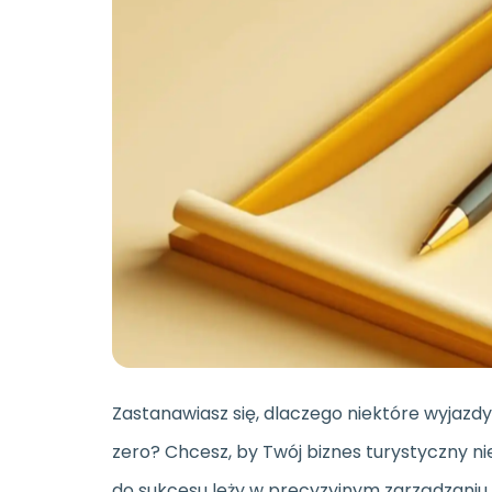
Zastanawiasz się, dlaczego niektóre wyjazd
zero? Chcesz, by Twój biznes turystyczny nie
do sukcesu leży w precyzyjnym zarządzaniu