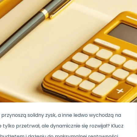
y przynoszą solidny zysk, a inne ledwo wychodzą na
 tylko przetrwał, ale dynamicznie się rozwijał? Klucz
 budżetem i dążeniu do maksymalnej rentowności