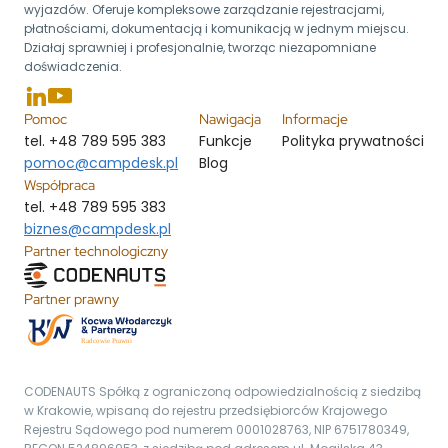
wyjazdów. Oferuje kompleksowe zarządzanie rejestracjami,
płatnościami, dokumentacją i komunikacją w jednym miejscu.
Działaj sprawniej i profesjonalnie, tworząc niezapomniane
doświadczenia.
Pomoc
Nawigacja
Informacje
tel. +48 789 595 383
Funkcje
Polityka prywatności
pomoc@campdesk.pl
Blog
Współpraca
tel. +48 789 595 383
biznes@campdesk.pl
Partner technologiczny
Partner prawny
R
a
dcowie Prawni
CODENAUTS Spółką z ograniczoną odpowiedzialnością z siedzibą
w Krakowie, wpisaną do rejestru przedsiębiorców Krajowego
Rejestru Sądowego pod numerem 0001028763, NIP 6751780349,